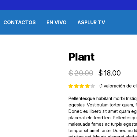
CONTACTOS
EN VIVO
ASPLUR TV
Plant
$
20.00
$
18.00
(
1
valoración de cl
Pellentesque habitant morbi trist
egestas. Vestibulum tortor quam, fe
Donec eu libero sit amet quam ege
placerat eleifend leo. Pellentesqu
malesuada fames ac turpis egestas.
tempor sit amet, ante. Donec eu l
mi vitae est. Mauris placerat eleif