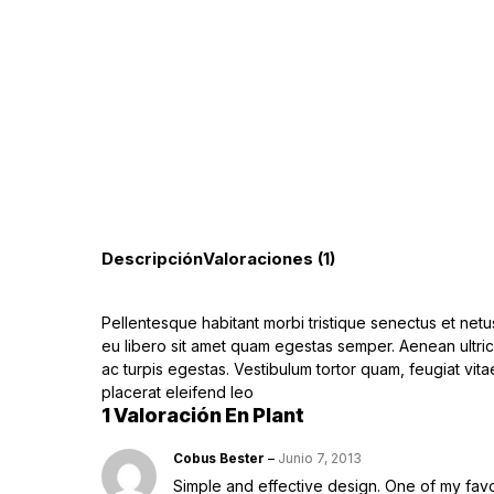
Descripción
Valoraciones (1)
Pellentesque habitant morbi tristique senectus et netu
eu libero sit amet quam egestas semper. Aenean ultrici
ac turpis egestas. Vestibulum tortor quam, feugiat vita
placerat eleifend leo
1 Valoración En
Plant
Junio 7, 2013
Cobus Bester
–
Simple and effective design. One of my favo