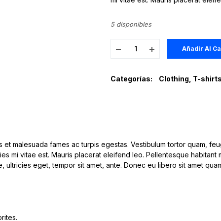
5 disponibles
Añadir Al Ca
Categorías:
Clothing
,
T-shirt
s et malesuada fames ac turpis egestas. Vestibulum tortor quam, feugi
es mi vitae est. Mauris placerat eleifend leo. Pellentesque habitant
e, ultricies eget, tempor sit amet, ante. Donec eu libero sit amet qu
rites.