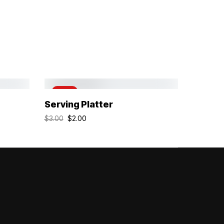
-33%
Añadir Al Carrito
Serving Platter
$
2.00
$
3.00