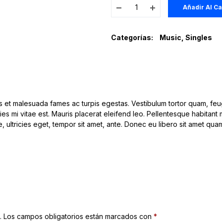
Añadir Al Ca
Categorías:
Music
,
Singles
s et malesuada fames ac turpis egestas. Vestibulum tortor quam, feugi
es mi vitae est. Mauris placerat eleifend leo. Pellentesque habitant
e, ultricies eget, tempor sit amet, ante. Donec eu libero sit amet qu
.
Los campos obligatorios están marcados con
*