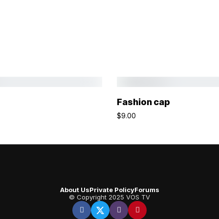
Añadir Al Carrito
Añadir Al Carrito
Fashion cap
$
9.00
About Us
Private Policy
Forums
© Copyright 2025 VOS TV